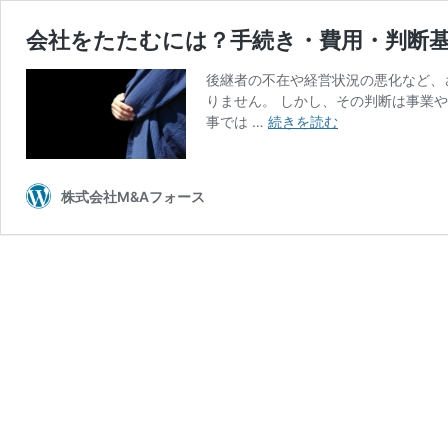
会社をたたむには？手続き・費用・判断
後継者の不在や経営状況の悪化など、
りません。 しかし、その判断は事業
会
事では …
続きを読む
社
を
た
株式会社M&Aフォース
た
む
に
は？
手
続
き・
費
用・
判
断
基