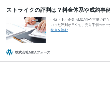
ストライクの評判は？料金体系や成約事
中堅・中小企業のM&A仲介市場で存
いった評判が目立ち、売り手側のオー
ス
続きを読む
ト
ラ
イ
ク
株式会社M&Aフォース
の
評
判
は？
料
金
体
系
や
成
約