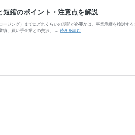
と短縮のポイント・注意点を解説
ロージング）までにどれくらいの期間が必要かは、事業承継を検討する
会
業績、買い手企業との交渉、 …
続きを読む
社
売
却
ま
で
の
期
間
は
ど
れ
く
ら
い？
準
備