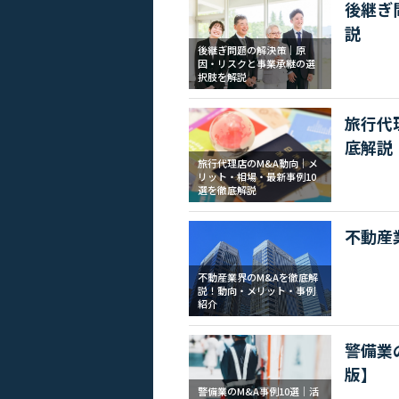
後継ぎ
説
後継ぎ問題の解決策｜原
因・リスクと事業承継の選
択肢を解説
旅行代
底解説
旅行代理店のM&A動向｜メ
リット・相場・最新事例10
選を徹底解説
不動産
不動産業界のM&Aを徹底解
説！動向・メリット・事例
紹介
警備業
版】
警備業のM&A事例10選｜活