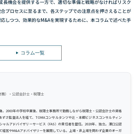
な成長機会を提供する一方で、適切な準備と戦略がなければリスク
統合プロセスに至るまで、各ステップでの注意点を押さえることが
応しつつ、効果的なM&Aを実現するために、本コラムで述べた手
コラム一覧
財務）・公認会計士・税理士
身。2003年の学校卒業後、税理士事務所で勤務しながら税理士・公認会計士の資格
Gあずさ監査法人を経て、TOMAコンサルタンツや辻・本郷ビジネスコンサルティン
シャルアドバイザリーサービス（FAS）の責任者を歴任。2020年、独立。澤口公認
て経営やM&Aアドバイザリーを展開している。上場・非上場を問わず企業のオーガ