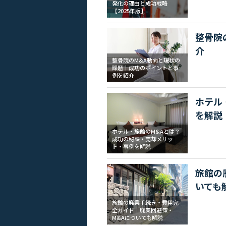
発化の理由と成功戦略
【2025年版】
整骨院
介
整骨院のM&A動向と現状の
課題｜成功のポイントと事
例を紹介
ホテル
を解説
ホテル・旅館のM&Aとは？
成功の秘訣・売却メリッ
ト・事例を解説
旅館の
いても
旅館の廃業手続き・費用完
全ガイド｜廃業回避策・
M&Aについても解説