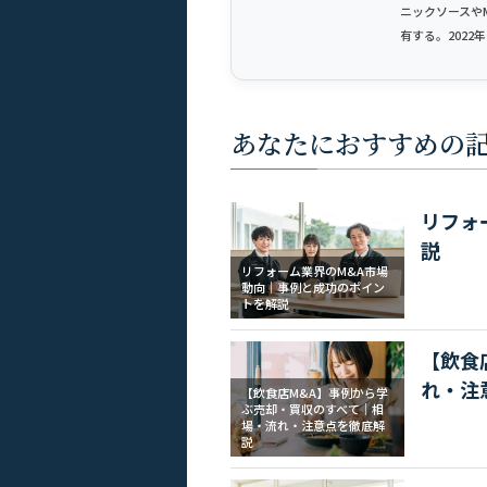
ニックソースや
有する。202
あなたにおすすめの
リフォ
説
リフォーム業界のM&A市場
動向｜事例と成功のポイン
トを解説
【飲食
れ・注
【飲食店M&A】事例から学
ぶ売却・買収のすべて｜相
場・流れ・注意点を徹底解
説