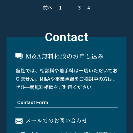
投
前へ
1
3
4
…
稿
の
Contact
ペ
ー
M&A無料相談のお申し込み
ジ
送
当社では、相談料や着手料は一切いただいてお
りません。M&Aや事業承継をご検討中の方は、
り
ぜひ一度無料相談をご利用ください。
Contact Form
メールでのお問い合わせ