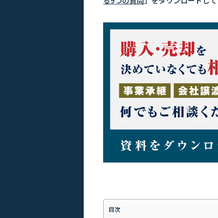
る9つの質問
」をダウンロードして
目次