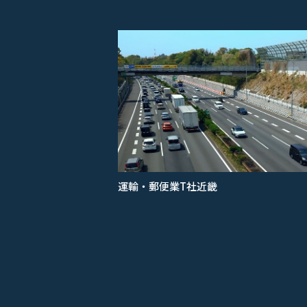
運輸・郵便業
T社
近畿